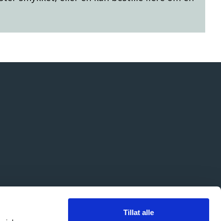
 680 MVA |
Personvern
Tillat alle