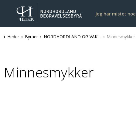
Jeg har mistet no
Heder
Byraer
NORDHORDLAND OG VAKSDAL | Nordhordland Begravelsesbyrå I Alver
Minnesmykker
Minnesmykker