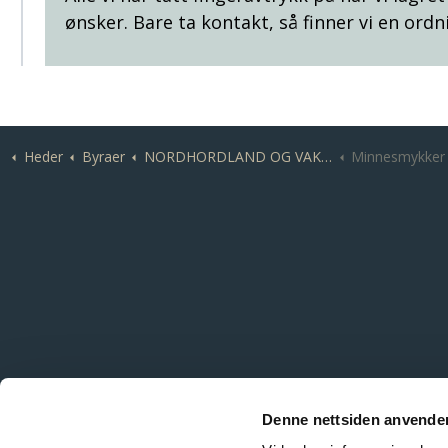
ønsker. Bare ta kontakt, så finner vi en ordn
Heder
Byraer
NORDHORDLAND OG VAKSDAL | Nordhordland Begravelsesbyrå I Alver
Minnesmykker
Denne nettsiden anvende
Tlf:
56 37 14 10
- Avd.