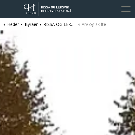
Heder
Byraer
RISSA OG LEKSVIK | Rissa og Leksvik begravelsesbyrå
Arv og skifte
Kontakt oss