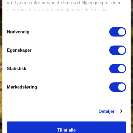
med annen informasjon du har gjort tilgjengelig for dem,
eller som de har samlet inn gjennom din bruk av
tjenestene deres.
Samtykkevalg
Nødvendig
Egenskaper
Statistikk
Markedsføring
Detaljer
Tillat alle