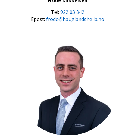
Frode Mikkelsen
Tel:
922 03 842
Epost:
frode@hauglandshella.no