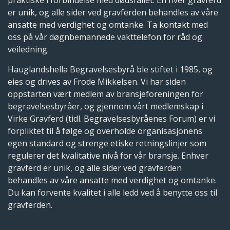
praktiske i forbindelse med dødsfallet. En hver gravferd
er unik, og alle sider ved gravferden behandles av våre
ansatte med verdighet og omtanke.
Ta kontakt
med
oss på vår døgnbemannede vakttelefon for råd og
veiledning.
Hauglandshella Begravelsesbyrå ble stiftet i 1985, og
eies og drives av Frode Mikkelsen. Vi har siden
oppstarten vært medlem av bransjeforeningen for
begravelsesbyråer, og gjennom vårt medlemskap i
Virke Gravferd (tidl. Begravelsesbyråenes Forum) er vi
forpliktet til å følge og overholde organisasjonens
egen standard og strenge etiske retningslinjer som
regulerer det kvalitative nivå for vår bransje. Enhver
gravferd er unik, og alle sider ved gravferden
behandles av våre ansatte med verdighet og omtanke.
Du kan forvente kvalitet i alle ledd ved å benytte oss til
gravferden.