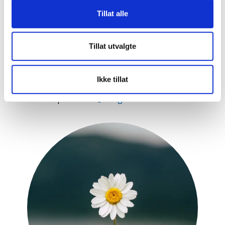
Tillat alle
Tillat utvalgte
Rune Mikkelsen
Ikke tillat
Tel:
479 24 616
Epost:
rune@hauglandshella.no