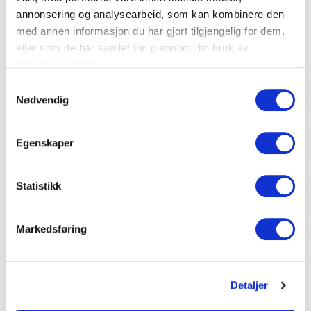
annonsering og analysearbeid, som kan kombinere den
med annen informasjon du har gjort tilgjengelig for dem,
eller som de har samlet inn gjennom din bruk av
tjenestene deres.
Elin Mikkelsen
Samtykkevalg
Tel:
932 58 477
Nødvendig
Epost:
elin@hauglandshella.no
Egenskaper
Statistikk
Markedsføring
Detaljer