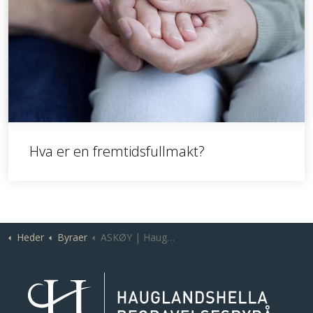
Hva er en fremtidsfullmakt?
Heder
Byraer
ASKØY | Hauglandshella Begravelsesbyrå