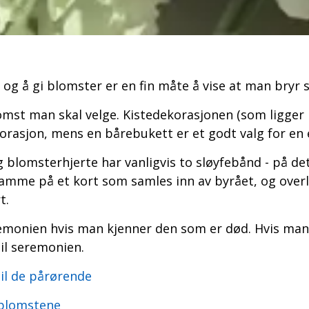
g å gi blomster er en fin måte å vise at man bryr s
omst man skal velge. Kistedekorasjonen (som ligger p
orasjon, mens en bårebukett er et godt valg for en e
blomsterhjerte har vanligvis to sløyfebånd - på det 
samme på et kort som samles inn av byrået, og overl
t.
remonien hvis man kjenner den som er død. Hvis ma
il seremonien.
til de pårørende
l blomstene