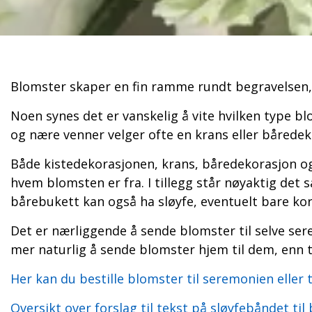
Blomster skaper en fin ramme rundt begravelsen, o
Noen synes det er vanskelig å vite hvilken type bl
og nære venner velger ofte en krans eller båredek
Både kistedekorasjonen, krans, båredekorasjon og 
hvem blomsten er fra. I tillegg står nøyaktig det 
bårebukett kan også ha sløyfe, eventuelt bare kor
Det er nærliggende å sende blomster til selve se
mer naturlig å sende blomster hjem til dem, enn t
Her kan du bestille blomster til seremonien eller 
Oversikt over forslag til tekst på sløyfebåndet ti