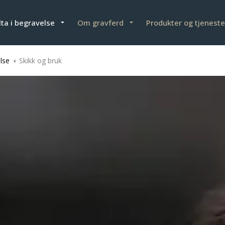
lta i begravelse
Om gravferd
Produkter og tjeneste
lse
Skikk og bruk