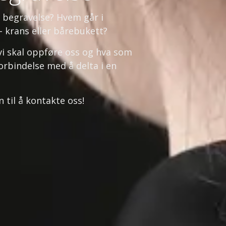
i begravelse? Hvem går i
- krans eller bårebukett?
vi skal oppføre oss og hva som
orbindelse med å delta i en
til å kontakte oss!