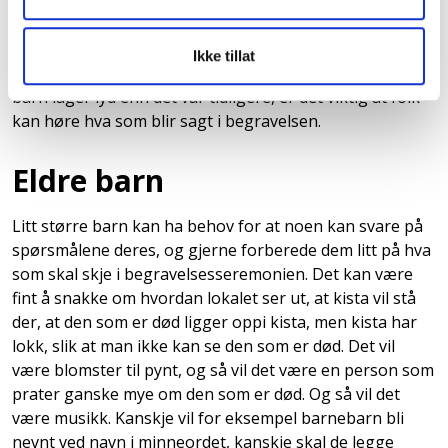
noe å aktivisere dem med, en bok eller en favorittleke.
Det kan også være lurt å avtale på forhånd hvem som
tar ansvaret, dersom det blir behov for ta med seg
Ikke tillat
barnet og gå ut. Selv om det i dag er større aksept for at
barn lager lyd enn det var tidligere, er det viktig at folk
kan høre hva som blir sagt i begravelsen.
Eldre barn
Litt større barn kan ha behov for at noen kan svare på
spørsmålene deres, og gjerne forberede dem litt på hva
som skal skje i begravelsesseremonien. Det kan være
fint å snakke om hvordan lokalet ser ut, at kista vil stå
der, at den som er død ligger oppi kista, men kista har
lokk, slik at man ikke kan se den som er død. Det vil
være blomster til pynt, og så vil det være en person som
prater ganske mye om den som er død. Og så vil det
være musikk. Kanskje vil for eksempel barnebarn bli
nevnt ved navn i minneordet, kanskje skal de legge