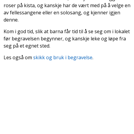
roser på kista, og kanskje har de vært med på å velge en
av fellessangene eller en solosang, og kjenner igjen
denne.
Kom i god tid, slik at barna får tid til å se seg om i lokalet
før begravelsen begynner, og kanskje leke og løpe fra
seg på et egnet sted.
Les også om
skikk og bruk i begravelse
.
Heder
Byraer
STJØRDAL | Begravelsesbyrået Hyldmo
Delta i begravelse
Barn og begravelse