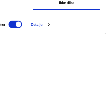
Ikke tillat
ing
Detaljer
lagring og behandling av min data