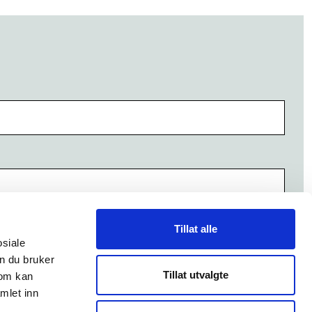
Tillat alle
osiale
n du bruker
Tillat utvalgte
som kan
mlet inn