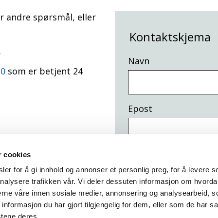
er andre spørsmål, eller
Kontaktskjema
.
Navn
20
som er betjent 24
Epost
r cookies
Mobil
er for å gi innhold og annonser et personlig preg, for å levere s
nalysere trafikken vår. Vi deler dessuten informasjon om hvorda
nerne våre innen sosiale medier, annonsering og analysearbeid, 
Melding
formasjon du har gjort tilgjengelig for dem, eller som de har sa
stene deres.