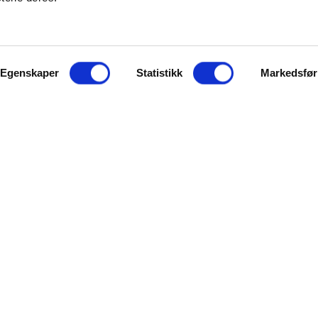
Egenskaper
Statistikk
Markedsfør
Jeg gir samtykke til 
Samtykke