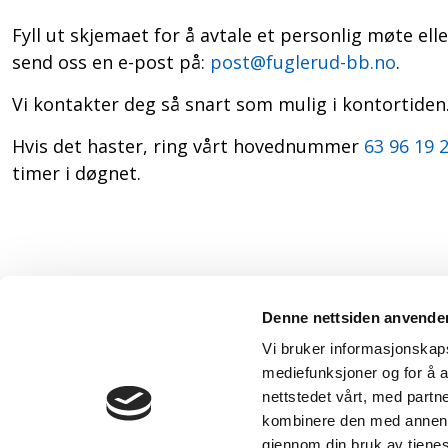
Fyll ut skjemaet for å avtale et personlig møte ell
send oss en e-post på:
post@fuglerud-bb.no
.
Vi kontakter deg så snart som mulig i kontortiden
Hvis det haster, ring vårt hovednummer
63 96 19 
timer i døgnet.
Denne nettsiden anvende
Vi bruker informasjonskapsl
mediefunksjoner og for å a
nettstedet vårt, med part
kombinere den med annen in
gjennom din bruk av tjene