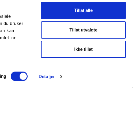
Tillat alle
osiale
n du bruker
Tillat utvalgte
som kan
mlet inn
Ikke tillat
ing
Detaljer