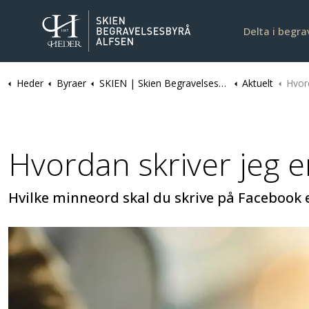
Delta i begra
Heder
Byraer
SKIEN | Skien Begravelsesbyrå Alfsen
Aktuelt
Hvord
Hvordan skriver jeg 
Hvilke minneord skal du skrive på Facebook el