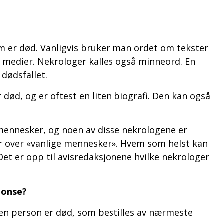
m er død. Vanligvis bruker man ordet om tekster
e medier. Nekrologer kalles også minneord. En
 dødsfallet.
 død, og er oftest en liten biografi. Den kan også
 mennesker, og noen av disse nekrologene er
er over «vanlige mennesker». Hvem som helst kan
Det er opp til avisredaksjonene hvilke nekrologer
nonse?
 en person er død, som bestilles av nærmeste