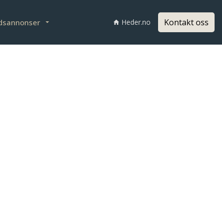
Kontakt oss
dsannonser
Heder.no