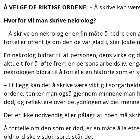
Å VELGE DE RIKTIGE ORDENE:
­– Å skrive kan være
Hvorfor vil man skrive nekrolog?
– Å skrive en nekrolog er en fin måte å hedre den 
forteller offentlig om den de var glad i, sier Jostein
En nekrolog bidrar til at personen, dens virke og dø
aktuelt for å løfte frem en persons arbeidsliv, e
nekrologen bidra til å fortelle en historie som er s
– I tillegg kan det å skrive være viktig i sorgarbei
ordene, tenker man også gjennom minnene man har
død, og reflektere over betydningen av det menneske
Det er ikke nødvendig eller pålagt at noen må skri
Å fortelle om den som er død, er en måte å la ette
oldnordiske visdomsord, står det: