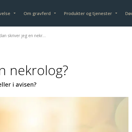
velse
Om gravferd
Produkter og tjenester
Dø
an skriver jeg en nekrolog?
en nekrolog?
ler i avisen?