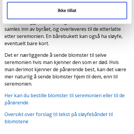
Både kistedekorasjonen, krans, båredekorasjon og
blomsterhjerte har vanligvis to sløyfebånd - på det ene
Ikke tillat
står det en hilsen, på det andre står det hvem blomsten
er fra. I tillegg står nøyaktig det samme på et kort som
samles inn av byrået, og overleveres til de etterlatte
etter seremonien. En bårebukett kan også ha sløyfe,
eventuelt bare kort.
Det er nærliggende å sende blomster til selve
seremonien hvis man kjenner den som er død. Hvis
man derimot kjenner de pårørende best, kan det være
mer naturlig å sende blomster hjem til dem, enn til
seremonien.
Her kan du bestille blomster til seremonien eller til de
pårørende
Oversikt over forslag til tekst på sløyfebåndet til
blomstene