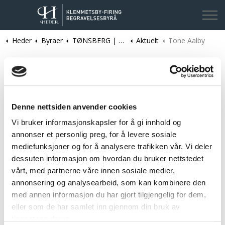
Heder
Byraer
TØNSBERG | Klemmetsby-Firing Begravelsesbyrå
Aktuelt
Kontakt oss
Tone Aalby
Tone Aalby
Tone Aalby er kontormedarbeider i Klemmetsby-Firing
Begravelsesbyrå.
Denne nettsiden anvender cookies
Vi bruker informasjonskapsler for å gi innhold og
annonser et personlig preg, for å levere sosiale
mediefunksjoner og for å analysere trafikken vår. Vi deler
dessuten informasjon om hvordan du bruker nettstedet
vårt, med partnerne våre innen sosiale medier,
annonsering og analysearbeid, som kan kombinere den
med annen informasjon du har gjort tilgjengelig for dem,
eller som de har samlet inn gjennom din bruk av
tjenestene deres.