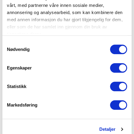
vårt, med partnerne våre innen sosiale medier,
Assistent
annonsering og analysearbeid, som kan kombinere den
Gina-Karethe Brennholt Lindboe
med annen informasjon du har gjort tilgjengelig for dem,
eller som de har samlet inn gjennom din bruk av
Tel:
405 79 253
tjenestene deres.
Epost:
post@begravelsen.no
Samtykkevalg
Nødvendig
Egenskaper
Statistikk
Markedsføring
Detaljer