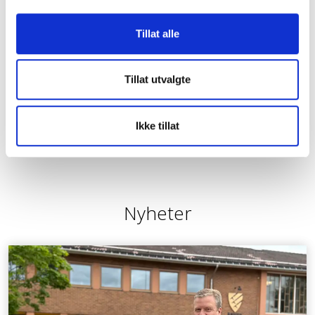
Tillat alle
Gravferdskonsulent
Tillat utvalgte
Odd Toverud
Tel:
951 00 555
Ikke tillat
Epost:
post@begravelsen.no
Nyheter