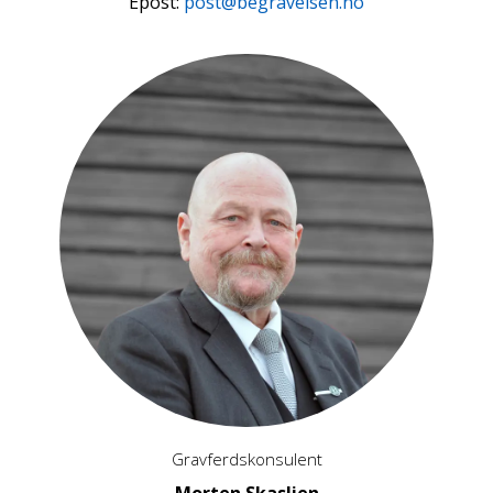
Epost:
post@begravelsen.no
Gravferdskonsulent