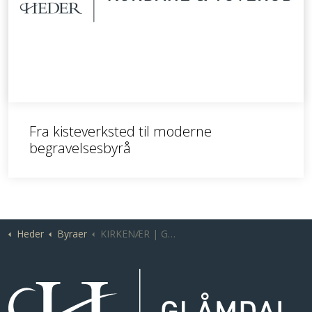
Fra kisteverksted til moderne
begravelsesbyrå
Heder
Byraer
KIRKENÆR | Glåmdal gravferd - Grue begravelsesbyrå Skaslien