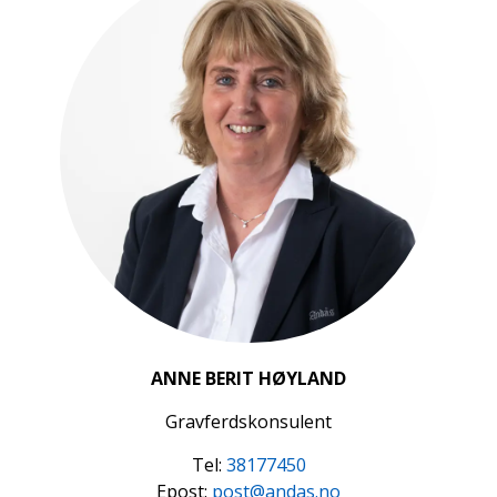
ANNE BERIT HØYLAND
Gravferdskonsulent
Tel:
38177450
Epost:
post@andas.no