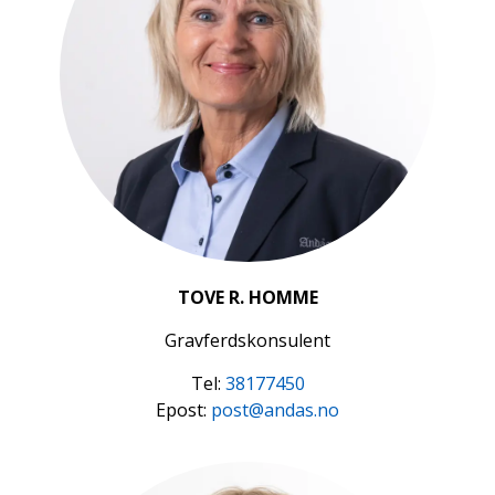
TOVE R. HOMME
Gravferdskonsulent
Tel:
38177450
Epost:
post@andas.no