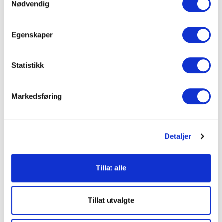
Gravferdskonsulent
Nødvendig
Tel:
38177450
Epost:
post@andas.no
Egenskaper
Statistikk
Markedsføring
Detaljer
Tillat alle
Tillat utvalgte