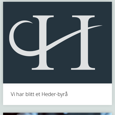
Vi har blitt et Heder-byrå