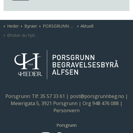
Heder
Byraer
PORSGRUNN | Porsgrunn Begravelsesbyrå Alfsen
Aktuelt
Ønsker du hjelp til gravstellet?
Porsgrunn:
Tlf: 35 57 33 61
|
post@porsgrunnbeg.no
|
Meierigata 5, 3921 Porsgrunn | Org
948 476 088
|
Personvern
Porsgrunn