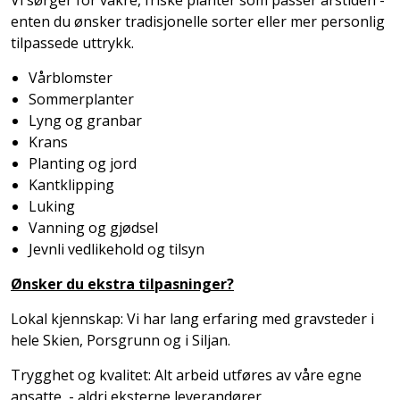
Vi sørger for vakre, friske planter som passer årstiden -
enten du ønsker tradisjonelle sorter eller mer personlig
tilpassede uttrykk.
Vårblomster
Sommerplanter
Lyng og granbar
Krans
Planting og jord
Kantklipping
Luking
Vanning og gjødsel
Jevnli vedlikehold og tilsyn
Ønsker du ekstra tilpasninger?
Lokal kjennskap: Vi har lang erfaring med gravsteder i
hele Skien, Porsgrunn og i Siljan.
Trygghet og kvalitet: Alt arbeid utføres av våre egne
ansatte - aldri eksterne leverandører