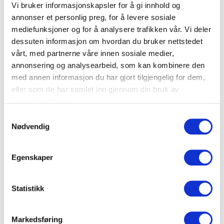
Sommerstell kr 1800,- pr år
Vi bruker informasjonskapsler for å gi innhold og
annonser et personlig preg, for å levere sosiale
Sommerplanter
mediefunksjoner og for å analysere trafikken vår. Vi deler
Planting og jord
dessuten informasjon om hvordan du bruker nettstedet
Kantklipping
vårt, med partnerne våre innen sosiale medier,
Luking
annonsering og analysearbeid, som kan kombinere den
Vanning og gjødsel
med annen informasjon du har gjort tilgjengelig for dem,
Jevnlig vedlikehold og tilsyn
eller som de har samlet inn gjennom din bruk av
i perioden juni, juli og august.
tjenestene deres.
Samtykkevalg
Nødvendig
Helårsstell kr 2600,- pr år
En komplett løsning med stell gjennom hele året
Egenskaper
Inkludert vinterpynt og ekstra besøk etter behov
Perfekt for deg som ønsker et vakkert og verdig
gravsted året rundt
Statistikk
Du kan bestille gravstell for èn sesong, eller velge en
fast avtale for fornyes årlig
Markedsføring