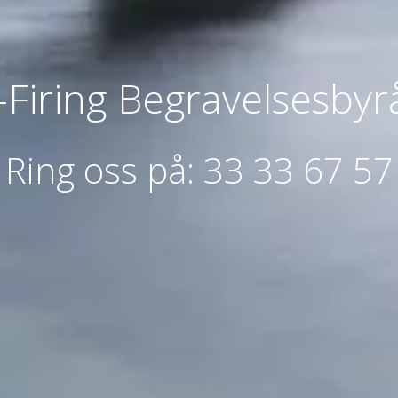
iring Begravelsesbyr
Ring oss på:
33 33 67 57