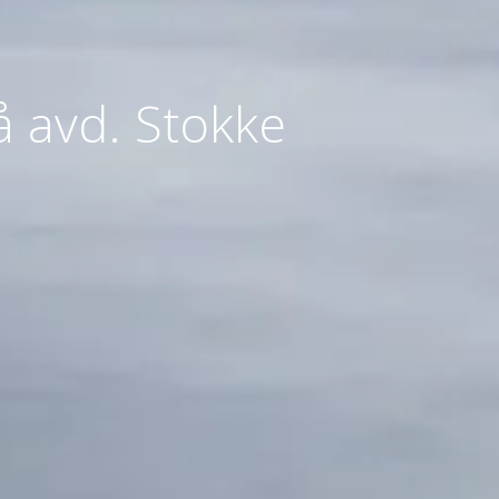
å avd. Stokke