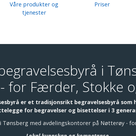
Våre produkter og
Priser
tjenester
e begravelsesbyrå i Tøn
- for Færder, Stokke o
esbyrå er et tradisjonsrikt begravelsesbyrå som 
ettelegge for begravelser og bisettelser i 3 genera
i Tønsberg med avdelingskontorer på Nøtterøy - for
Lokal kunnskap og kompetanse.