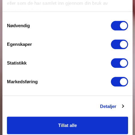
eller som de har samlet inn gjennom din bruk av
tjenestene deres.
Samtykkevalg
Nødvendig
Egenskaper
Statistikk
Markedsføring
Detaljer
Tillat alle