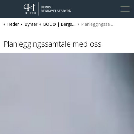
Heder
Byraer
BODØ | Bergs Begravelsesbyrå
Planleggingssamtale
Kontakt oss
Planleggingssamtale med oss