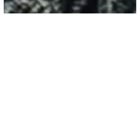
FREMTIDSFULLMAKT
. En fremtidsfullmakt ivaretar dine
interesser og dekker behovene dine når du ikke lenger
er i stand til å klare det selv. (Foto: iStock)
En fremtidsfullmakt skal ikke tinglyses. Det er
tilstrekkelig med to vitner for at den skal bli gyldig.
Vitnene må ikke være nær familie, og det anbefales at