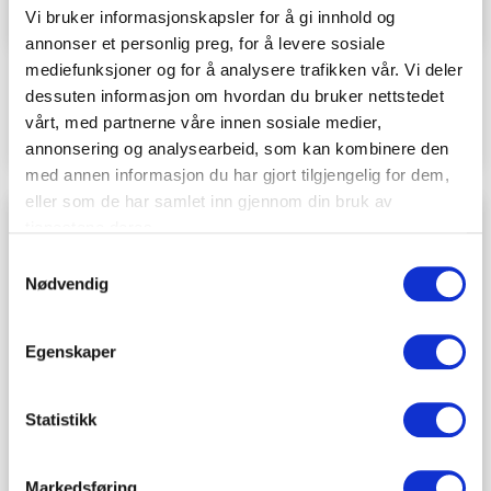
Vi bruker informasjonskapsler for å gi innhold og
annonser et personlig preg, for å levere sosiale
mediefunksjoner og for å analysere trafikken vår. Vi deler
Hvordan håndtere sosiale medier når
dessuten informasjon om hvordan du bruker nettstedet
noen dør?
vårt, med partnerne våre innen sosiale medier,
annonsering og analysearbeid, som kan kombinere den
med annen informasjon du har gjort tilgjengelig for dem,
eller som de har samlet inn gjennom din bruk av
tjenestene deres.
Samtykkevalg
Nødvendig
Egenskaper
Statistikk
Markedsføring