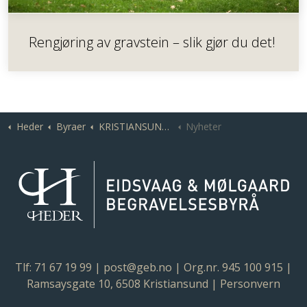
Rengjøring av gravstein – slik gjør du det!
Heder
Byraer
KRISTIANSUND | Eidsvaag & Mølgaard Begravelsesbyrå
Nyheter
Tlf: 71 67 19 99
|
post@geb.no
| Org.nr. 945 100 915 |
Ramsaysgate 10, 6508 Kristiansund |
Personvern