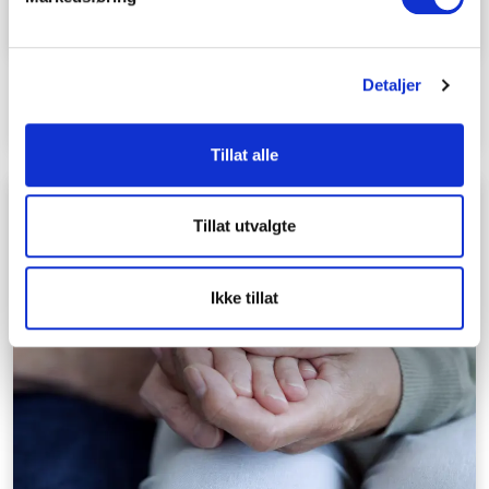
Detaljer
Hva sier man når noen er død?
Tillat alle
Tillat utvalgte
Ikke tillat