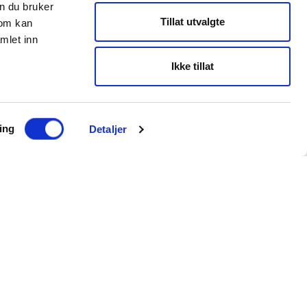
n du bruker
Tillat utvalgte
som kan
mlet inn
Ikke tillat
ing
Detaljer