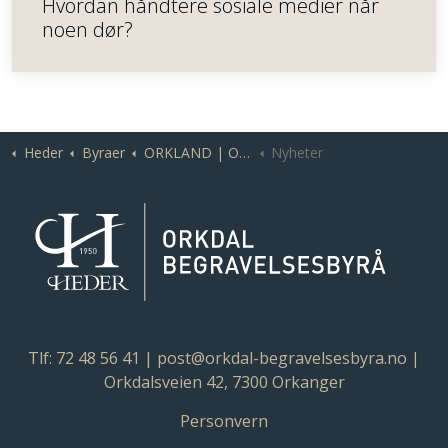
Hvordan håndtere sosiale medier når
noen dør?
Heder
Byraer
ORKLAND | Orkdal Begravelsesbyrå
Nyheter
Tlf: 72 48 56 41
|
post@orkdal-begravelsesbyra.no
|
Orkdalsveien 42, 7300 Orkanger
Personvern