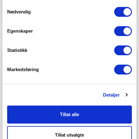
Samtykkevalg
Nødvendig
Hva sier man når noen er død?
Egenskaper
Statistikk
Markedsføring
Detaljer
Tillat alle
Tillat utvalgte