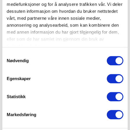
våre nettsider og på vg.no
mediefunksjoner og for å analysere trafikken vår. Vi deler
dessuten informasjon om hvordan du bruker nettstedet
Dødsannonse
Ønskes dødsannonse i avis så
vårt, med partnerne våre innen sosiale medier,
digitalt på
gjelder avisens priser (ca. 3000,-
annonsering og analysearbeid, som kan kombinere den
minnesiden
avhengig av størrelse)
med annen informasjon du har gjort tilgjengelig for dem,
eller som de har samlet inn gjennom din bruk av
Du kan ringe våre kompetente
tjenestene deres.
Døgnvakt
gravferdskonsulenter på vår
vakttelefon hele døgnet.
Samtykkevalg
Nødvendig
Vi har planlagt det meste for
Planlegging av
deg, så planlegging foregår på
gravferden
Egenskaper
telefon/epost
Meldinger til det
Vi ordner det praktiske for å
Statistikk
offentlige
registrere dødsfallet
Stell av avdøde
Markedsføring
og ilegg i kiste