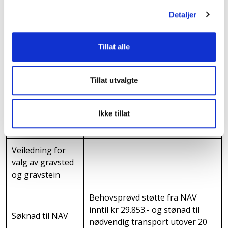
Assistanse på
Detaljer
dagen for
begravelsen eller
bisettelsen
Tillat alle
Pynting av
Lysestaker og
seremonirommet
teppe/glasskrakker under kiste
Tillat utvalgte
Gjelder ikke private
Ikke tillat
Organist
seremonirom eller
sykehjemskapell
Veiledning for
valg av gravsted
og gravstein
Behovsprøvd støtte fra NAV
inntil kr 29.853.- og stønad til
Søknad til NAV
nødvendig transport utover 20