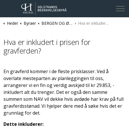
Heder
Byraer
BERGEN OG ØYGARDEN | Solstrands Begravelsesbyrå
Hva er inkludert i prisen for gravferden?
Kontakt oss
Hva er inkludert i prisen for
gravferden?
En gravferd kommer i de fleste prisklasser. Ved å
overlate mesteparten av planleggingen til oss,
arrangerer vi en fin og verdig avskjed til kr 29.853, -
inkludert alt du trenger. Det er også den samme
summen som NAV vil dekke hvis avdøde har krav på full
gravferdsstønad. Vi hjelper dere med å søke hvis det er
grunnlag for det.
Dette inkluderer: