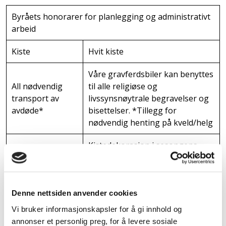
Byråets honorarer for planlegging og administrativt
arbeid
Kiste
Hvit kiste
Våre gravferdsbiler kan benyttes
All nødvendig
til alle religiøse og
transport av
livssynsnøytrale begravelser og
avdøde*
bisettelser. *Tillegg for
nødvendig henting på kveld/helg
Kistedekorasjon i sesongens
Blomst på kisten
farger
25
Gjerne med eget bilde
programhefter
Denne nettsiden anvender cookies
Vi bruker informasjonskapsler for å gi innhold og
Våre minnesider ligger gratis på
Minneside
annonser et personlig preg, for å levere sosiale