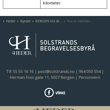
kilometer.
Heder
Byraer
BERGEN OG ØYGARDEN | Solstrands Begravelsesbyrå
Hva er inkludert i prisen for gravferden?
Tlf: 55 55 16 16
|
post@solstrands.no
| 964 050 554 |
Herman Foss gate 11, 5007 Bergen |
Personvern
https://www.facebook.com/solst
Virke