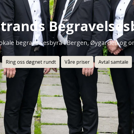
strands Begravelses
 lokale begravelsesbyrå i Bergen, Øygarden og 
Ring oss døgnet rundt
Våre priser
Avtal samtale