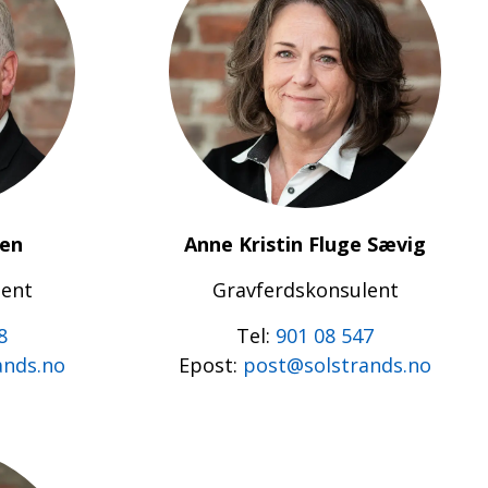
sen
Anne Kristin Fluge Sævig
lent
Gravferdskonsulent
8
Tel:
901 08 547
ands.no
Epost:
post@solstrands.no