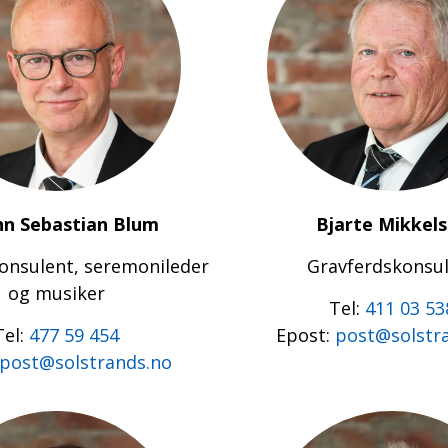
nn Sebastian Blum
Bjarte Mikkel
onsulent, seremonileder
Gravferdskonsu
og musiker
Tel:
411 03 53
Tel:
477 59 454
Epost:
post@solstr
post@solstrands.no