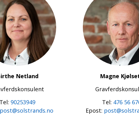
irthe Netland
Magne Kjølse
vferdskonsulent
Gravferdskonsu
Tel:
90253949
Tel:
476 56 67
post@solstrands.no
Epost:
post@solstr