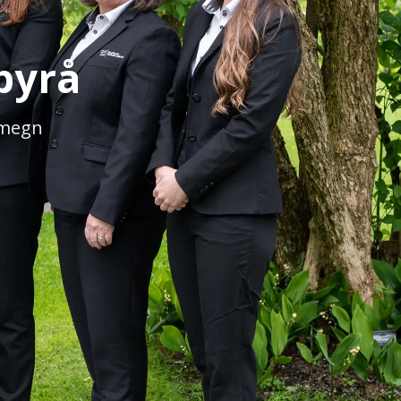
byrå
omegn