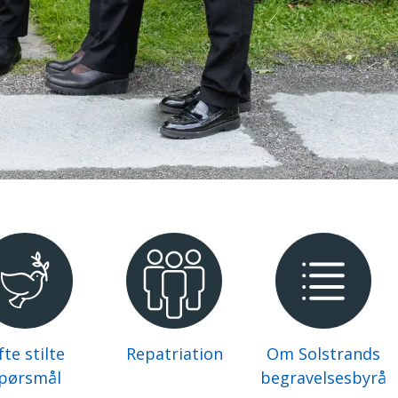
te stilte
Repatriation
Om Solstrands
pørsmål
begravelsesbyrå