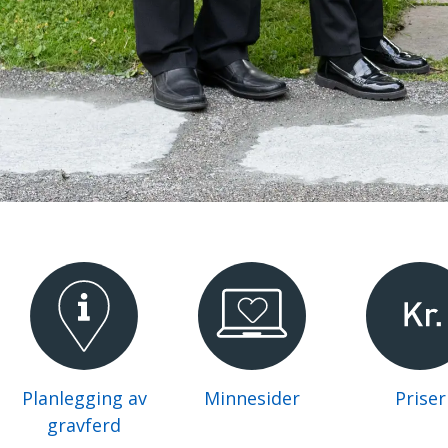
Planlegging av
Minnesider
Priser
gravferd