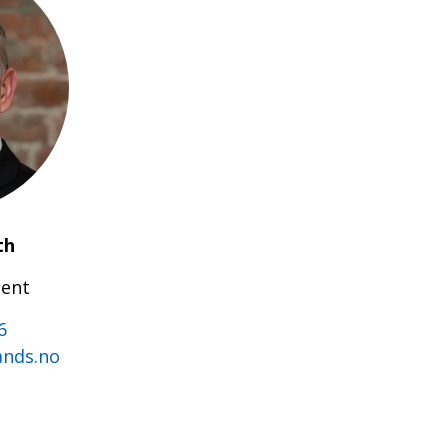
th
lent
6
ands.no