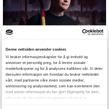
Denne nettsiden anvender cookies
Vi bruker informasjonskapsler for å gi innhold og
annonser et personlig preg, for å levere sosiale
mediefunksjoner og for å analysere trafikken vår. Vi deler
Dato: Lørdag 24. januar 2026 kl.17.00
dessuten informasjon om hvordan du bruker nettstedet
vårt, med partnerne våre innen sosiale medier,
Sted: Foldnes kyrkje,
Austre Skiftedalsvegen 25,
annonsering og analysearbeid, som kan kombinere den
5354 Straume
med annen informasjon du har gjort tilgjengelig for dem,
eller som de har samlet inn gjennom din bruk av
Billetter kjøpes
HER
tjenestene deres.