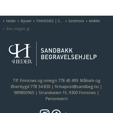
Heder
Byraer
FINNSNES | Sandbakk Begravelsehjelp
Seremoni
Artikler
Ikke-religiøs gravferd? Slik fungerer en livssynsåpen seremoni
Tlf: Finnsnes og omegn
778 40 499
. Målselv og
Øverbygd
778 34 830
|
firmapost@sandbeg.no
|
989800965 | Strandveien 15, 9300 Finnsnes |
Personvern