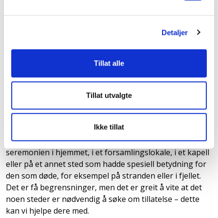
for å skape de beste rammene for gravferden. Alle som
ønsker det kan velge en humanistisk gravferd, også
ikke-medlemmer. Humanistforbundet arrangerer også
Detaljer
humanistiske gravferdsseremonier.
Hvor kan en livssynsåpen
Tillat alle
seremoni gjennomføres?
Tillat utvalgte
En livssynsåpen, ikke-religiøs seremoni kan
gjennomføres der dere ønsker, på et verdig sted, der
Ikke tillat
slik bruk er tillatt. Det samme gjelder for en humanistisk
gravferd. Det betyr at dere kan velge å arrangere
seremonien i hjemmet, i et forsamlingslokale, i et kapell
eller på et annet sted som hadde spesiell betydning for
den som døde, for eksempel på stranden eller i fjellet.
Det er få begrensninger, men det er greit å vite at det
noen steder er nødvendig å søke om tillatelse – dette
kan vi hjelpe dere med.