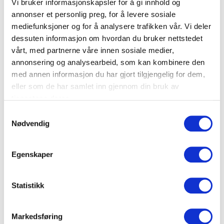
Vi bruker informasjonskapsler for å gi innhold og
byråer kan være behjelpelige med tips og råd, og
annonser et personlig preg, for å levere sosiale
anbefaler gjerne en egnet person til å lede seremonien,
mediefunksjoner og for å analysere trafikken vår. Vi deler
i tillegg til å regissere begravelsen, om dere ikke har en
dessuten informasjon om hvordan du bruker nettstedet
spesifikk person i tankene.
vårt, med partnerne våre innen sosiale medier,
annonsering og analysearbeid, som kan kombinere den
Humanistisk gravferd
med annen informasjon du har gjort tilgjengelig for dem,
eller som de har samlet inn gjennom din bruk av
Et vanlig alternativ til en livssynsåpen seremoni er en
tjenestene deres.
humanistisk gravferd. En humanistisk gravferd
Samtykkevalg
arrangeres i regi av
Human-Etisk Forbund
. Seremonien
Nødvendig
gjennomføres på et humanistisk verdigrunnlag, med
fokus på den avdøde og det humanistiske livssynet. Det
Egenskaper
er likevel ingen faste innslag i seremonien, og dere står
fritt til å bestemme innholdet selv.
Statistikk
Human-Etisk Forbund stiller med egen gravferdstaler,
som har ansvar for å lede seremonien, i tillegg til å
samarbeide med de pårørende samt begravelsesbyrået
Markedsføring