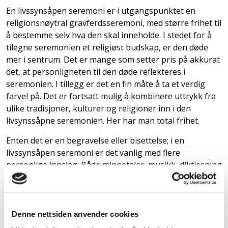
En livssynsåpen seremoni er i utgangspunktet en
religionsnøytral gravferdsseremoni, med større frihet til
å bestemme selv hva den skal inneholde. I stedet for å
tilegne seremonien et religiøst budskap, er den døde
mer i sentrum. Det er mange som setter pris på akkurat
det, at personligheten til den døde reflekteres i
seremonien. I tillegg er det en fin måte å ta et verdig
farvel på. Det er fortsatt mulig å kombinere uttrykk fra
ulike tradisjoner, kulturer og religioner inn i den
livsynssåpne seremonien. Her har man total frihet.
Enten det er en begravelse eller bisettelse; i en
livssynsåpen seremoni er det vanlig med flere
personlige innslag. Både minnetaler, musikk, diktlesning
og blomsterhilsener er blant alternativene. Her er det
mulig å virkelig la personen som har gått bort sette sitt
preg på seremonien. Man står også fritt til å selv velge
hvem som skal lede seremonien. Kanskje er det fint om
Denne nettsiden anvender cookies
et familiemedlem eller en nær venn gjør det? Våre