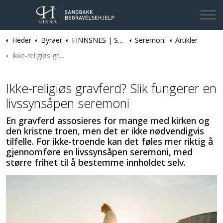
Heder
Byraer
FINNSNES | Sandbakk Begravelsehjelp
Seremoni
Ta kontakt
Artikler
Ikke-religiøs gravferd? Slik fungerer en livssynsåpen seremoni
Ikke-religiøs gravferd? Slik fungerer en
livssynsåpen seremoni
En gravferd assosieres for mange med kirken og
den kristne troen, men det er ikke nødvendigvis
tilfelle. For ikke-troende kan det føles mer riktig å
gjennomføre en livssynsåpen seremoni, med
større frihet til å bestemme innholdet selv.