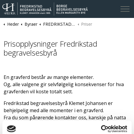
Heder
Byraer
FREDRIKSTAD | Fredrikstad og Borge Begravelsesbyråer | Klemet Johansen
Priser
Kontakt oss
Prisopplysninger Fredrikstad
begravelsesbyrå
En gravferd består av mange elementer.
Og, alle valgene gir selvfølgelig konsekvenser for hva
gravferden vil koste totalt sett.
Fredrikstad begravelsesbyrå Klemet Johansen er
behjelpelig med alle momenter i en gravferd.
Fra du som pårørende kontakter oss, kanskje på natta
for å hente avdøde, til et gravminne er montert på
gravplassen etter seremonien. Det være seg med å