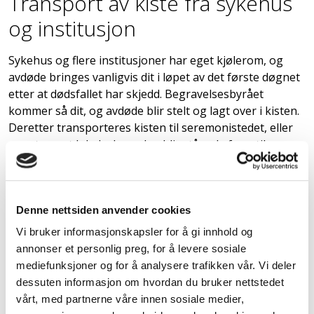
Transport av kiste fra sykehus
og institusjon
Sykehus og flere institusjoner har eget kjølerom, og
avdøde bringes vanligvis dit i løpet av det første døgnet
etter at dødsfallet har skjedd. Begravelsesbyrået
kommer så dit, og avdøde blir stelt og lagt over i kisten.
Deretter transporteres kisten til seremonistedet, eller
annet egnet lokale, hvor den blir stående frem til
seremonidagen.
Transport ved dødsfall i
Denne nettsiden anvender cookies
hjemmet, eller annet sted
Vi bruker informasjonskapsler for å gi innhold og
annonser et personlig preg, for å levere sosiale
Ved dødsfall i hjemmet eller annet sted utenfor
mediefunksjoner og for å analysere trafikken vår. Vi deler
institusjon, er det vanligst at avdøde hentes på båre og
dessuten informasjon om hvordan du bruker nettstedet
bringes inn til et egnet oppbevaringssted, frem til det er
vårt, med partnerne våre innen sosiale medier,
tatt beslutninger om valg av kiste, seremonisted og