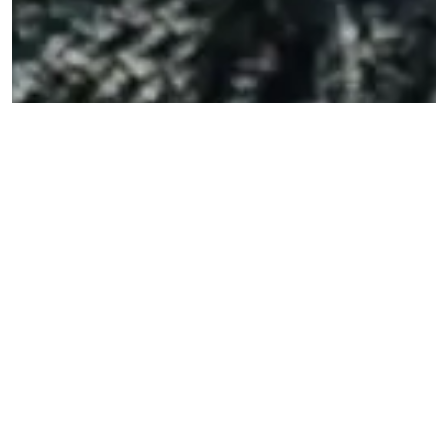
FREMTIDSFULLMAKT
. En fremtidsfullmakt ivaretar dine
interesser og dekker behovene dine når du ikke lenger
er i stand til å klare det selv. (Foto: iStock)
­En fremtidsfullmakt skal ikke tinglyses. Det er