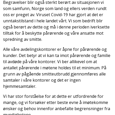
Begravelser blir også sterkt berørt av situasjonen vi
som samfunn, Norge som land og ellers verden rundt
oss er preget av. Viruset Covid-19 har gjort at det er
unntakstilstand i hele landet vårt. Vi som bedrift blir
også berørt av dette og må i denne perioden iverksette
tilltak for å beskytte pårørende og våre ansatte mot
spredning av smitte.
Alle våre avdelingskontorer er åpne for pårørende og
kunder. Det betyr at vi kan ta imot pårørende og familie
til avdøde på våre kontorer. Vi ber allikevel om at
antallet pårørende i møtene holdes til et minimum. På
grunn av pågående smitteutbrudd gjennomføres alle
samtaler i våre kontorer og det er ingen
hjemmesamtaler.
Vi har stor forståelse for at dette er utfordrende for
mange, og vi forsøker etter beste evne å imøtekomme
ønsker og behov innenfor anbefalte begrensninger fra
myndighetene.