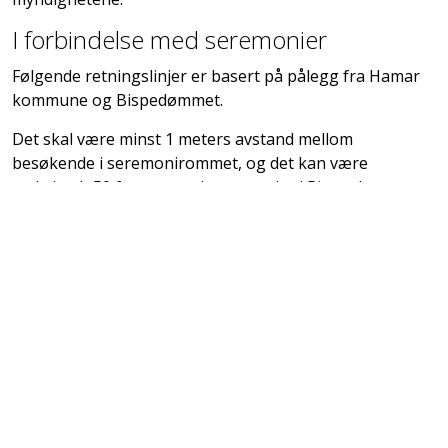
I forbindelse med seremonier
Følgende retningslinjer er basert på pålegg fra Hamar
kommune og Bispedømmet.
Det skal være minst 1 meters avstand mellom
besøkende i seremonirommet, og det kan være
maksimalt 50 fremmøtte i seremonier i Ringsaker
kommune og 50 fremmøtte i seremonier i Hamar
kommune. Det er satt opp informasjon om dette ved
inngangspartiet, og vi vil bistå med hjelp.
Vi viser hverandre respekt ved å ikke håndhilse og
klemme, men gjerne ved å gjøre en markering med
hånden over hjertet. Et godt blikk sier mye.
Du kan ikke delta i seremoni:
hvis du har kommet fra utlandet de siste 14 dagene
dersom du er i karantene dersom du har vært i