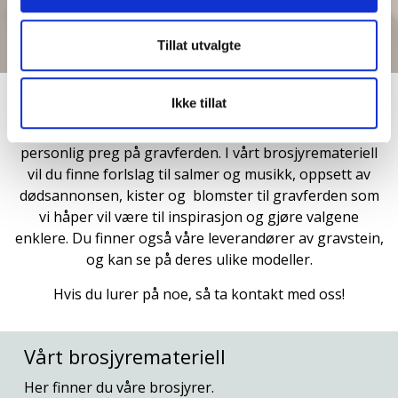
Tillat utvalgte
Ikke tillat
Det er mange valg som skal tas i forbindelse med et
dødsfall, og som tilsammen bidrar til å sette et
personlig preg på gravferden. I vårt brosjyremateriell
vil du finne forlslag til salmer og musikk, oppsett av
dødsannonsen, kister og blomster til gravferden som
vi håper vil være til inspirasjon og gjøre valgene
enklere. Du finner også våre leverandører av gravstein,
og kan se på deres ulike modeller.
Hvis du lurer på noe, så ta kontakt med oss!
Vårt brosjyremateriell
Her finner du våre brosjyrer.