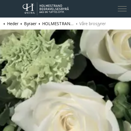
Heder
Byraer
HOLMESTRAND | Holmestrand Begravelsesbyrå Aas og Tuftes Eftf.
Våre brosjyrer
Kontakt oss