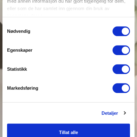
med annen informasjon du har gjort tilgjengelig for dem,
eller som de har samlet inn gjennom din bruk av
tjenestene deres.
Samtykkevalg
Nødvendig
Egenskaper
Statistikk
Markedsføring
Detaljer
Tillat alle