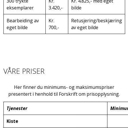
300 trykte
Kr.
Kr. 4.825,- med eget
eksemplarer
3.420,-
bilde
Bearbeiding av
Kr.
Retusjering/beskjæring
eget bilde
700,-
av eget bilde
VÅRE PRISER
Her finner du minimums- og maksimumspriser
presentert i henhold til Forskrift om prisopplysning.
Tjenester
Minimu
Kiste