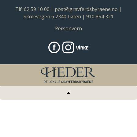
Tlf: 62 59 10 00
|
post@gravferdsbyraene.no
|
Skolevegen 6 2340 Løten | 910 854 321
Personvern
https://www.facebook.com/Gravfe
#
Virke