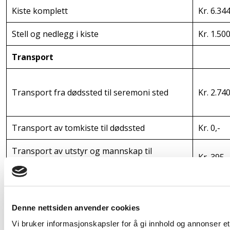
Kiste komplett
Kr. 6.344
Stell og nedlegg i kiste
Kr. 1.500
Transport
Transport fra dødssted til seremoni sted
Kr. 2.740
Transport av tomkiste til dødssted
Kr. 0,-
Transport av utstyr og mannskap til
Kr. 395,-
seremoni
Seremoni
Denne nettsiden anvender cookies
Assistanse i kirke/kapell
Kr. 2.810
Vi bruker informasjonskapsler for å gi innhold og annonser et 