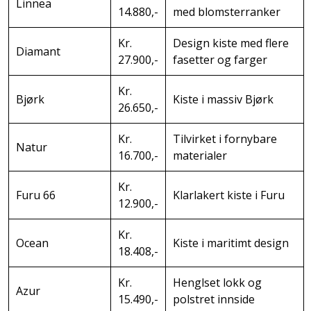
Linnea
14.880,-
med blomsterranker
Kr.
Design kiste med flere
Diamant
27.900,-
fasetter og farger
Kr.
Bjørk
Kiste i massiv Bjørk
26.650,-
Kr.
Tilvirket i fornybare
Natur
16.700,-
materialer
Kr.
Furu 66
Klarlakert kiste i Furu
12.900,-
Kr.
Ocean
Kiste i maritimt design
18.408,-
Kr.
Henglset lokk og
Azur
15.490,-
polstret innside