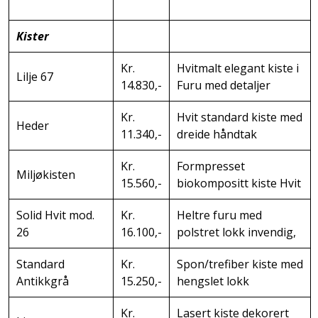
Kister
Kr.
Hvitmalt elegant kiste i
Lilje 67
14.830,-
Furu med detaljer
Kr.
Hvit standard kiste med
Heder
11.340,-
dreide håndtak
Kr.
Formpresset
Miljøkisten
15.560,-
biokompositt kiste Hvit
Solid Hvit mod.
Kr.
Heltre furu med
26
16.100,-
polstret lokk invendig,
Standard
Kr.
Spon/trefiber kiste med
Antikkgrå
15.250,-
hengslet lokk
Kr.
Lasert kiste dekorert