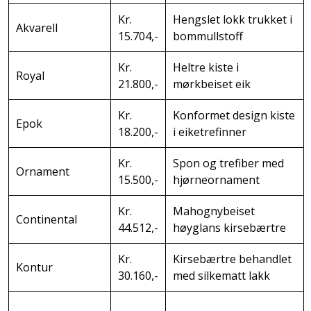
Kr.
Hengslet lokk trukket i
Akvarell
15.704,-
bommullstoff
Kr.
Heltre kiste i
Royal
21.800,-
mørkbeiset eik
Kr.
Konformet design kiste
Epok
18.200,-
i eiketrefinner
Kr.
Spon og trefiber med
Ornament
15.500,-
hjørneornament
Kr.
Mahognybeiset
Continental
44.512,-
høyglans kirsebærtre
Kr.
Kirsebærtre behandlet
Kontur
30.160,-
med silkematt lakk