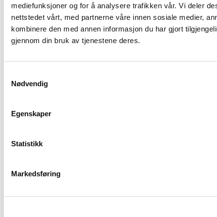
Leie av pynt til seremonirommet
Kr. 790,-
mediefunksjoner og for å analysere trafikken vår. Vi deler 
nettstedet vårt, med partnerne våre innen sosiale medier, a
50. stk trykte programmhefter
Salmeb
kombinere den med annen informasjon du har gjort tilgjengeli
gjennom din bruk av tjenestene deres.
Kistedekorasjon med bånd
Kr. 150,-
Samtykkevalg
Dødsannonse
Nødvendig
Hamar Arbeiderblad 75mm
Kr. 3.200
Egenskaper
Honorarer
Statistikk
Byråets honorar
Kr. 4.100
Avgiftspliktig honorar
Kr. 1.600
Markedsføring
Kr
SUM
23.629,-