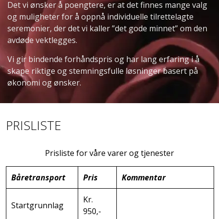
Det vi ønsker å poengtere, er at det finnes mange valg
og muligheter for å oppnå individuelle tilrettelagte
seremonier, der det vi kaller ”det gode minnet” om den
avdøde vektlegges.
Vi gir bindende forhåndspris og har lang erfaring i å
skape riktige og stemningsfulle løsninger basert på
økonomi og ønsker.
PRISLISTE
Prisliste for våre varer og tjenester
Båretransport
Pris
Kommentar
Kr.
Startgrunnlag
950,-