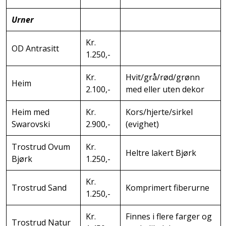
Urner
Kr.
OD Antrasitt
1.250,-
Kr.
Hvit/grå/rød/grønn
Heim
2.100,-
med eller uten dekor
Heim med
Kr.
Kors/hjerte/sirkel
Swarovski
2.900,-
(evighet)
Trostrud Ovum
Kr.
Heltre lakert Bjørk
Bjørk
1.250,-
Kr.
Trostrud Sand
Komprimert fiberurne
1.250,-
Kr.
Finnes i flere farger og
Trostrud Natur