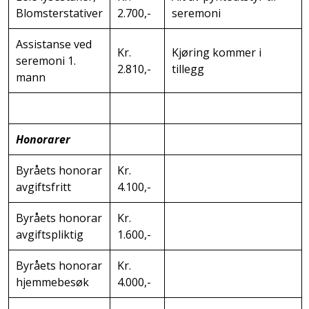
Blomsterstativer
2.700,-
seremoni
Assistanse ved
Kr.
Kjøring kommer i
seremoni 1.
2.810,-
tillegg
mann
Honorarer
Byråets honorar
Kr.
avgiftsfritt
4.100,-
Byråets honorar
Kr.
avgiftspliktig
1.600,-
Byråets honorar
Kr.
hjemmebesøk
4.000,-