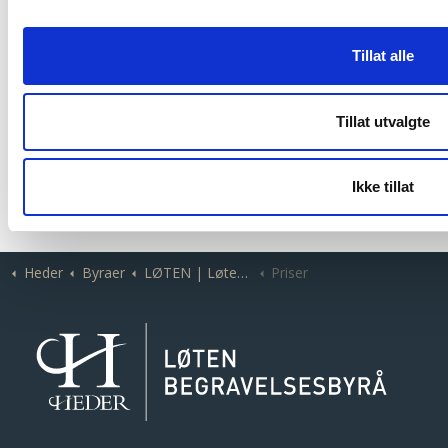
Utlegg
Tillat alle
Minnesamvær
Kr. 410,-
Tillat utvalgte
Solist
Kr. 4.000
Ikke tillat
MVA er inkudert i de beløp som er momsbelagt.
Heder
Byraer
LØTEN | Løten Begravelsesbyrå
Priser