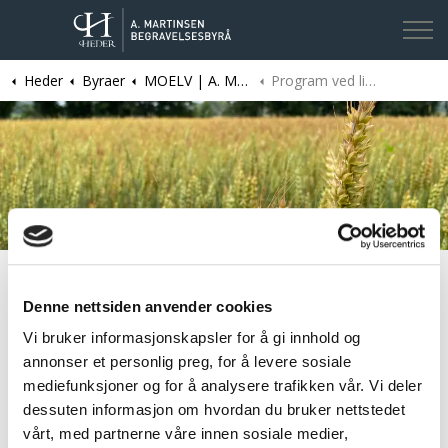
Heder
Byraer
MOELV | A. Martinsen Begravelsesbyrå
Program ved livssynsnøytral seremoni
Kontakt oss
Denne nettsiden anvender cookies
Ved en livssynsnøytral seremoni vil du stå noe friere til å
Vi bruker informasjonskapsler for å gi innhold og
velge programoppsett selv. Gjerne da i samarbeid med
annonser et personlig preg, for å levere sosiale
den som skal forrette eller være seremonimester. Et
mediefunksjoner og for å analysere trafikken vår. Vi deler
forslag til programoppsett kan være
dessuten informasjon om hvordan du bruker nettstedet
Solistinnslag. Instrumentalt eller sang.
vårt, med partnerne våre innen sosiale medier,