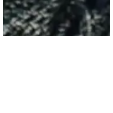
FREMTIDSFULLMAKT
. En fremtidsfullmakt ivaretar dine
interesser og dekker behovene dine når du ikke lenger
er i stand til å klare det selv. (Foto: iStock)