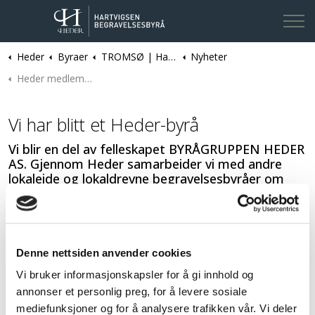
Heder
Byraer
TROMSØ | Hartvigsen Begravelsesbyrå
Nyheter
Kontakt oss
Heder medlemskap
Vi har blitt et Heder-byrå
Vi blir en del av felleskapet BYRÅGRUPPEN HEDER
AS. Gjennom Heder samarbeider vi med andre
lokaleide og lokaldrevne begravelsesbyråer om
utviklingsoppgaver, markedsføring, innkjøp og
annet hensiktsmessig samarbeid.
Tidene endres, det gir nye muligheter og nye
utfordringer. For å kunne tilby pårørende best mulig
Denne nettsiden anvender cookies
hjelp i et lokaleid og lokalt drevet begravelsesbyrå, tror
Vi bruker informasjonskapsler for å gi innhold og
vi samarbeid er helt nødvendig.
annonser et personlig preg, for å levere sosiale
mediefunksjoner og for å analysere trafikken vår. Vi deler
Vårt byrå kommer fremdeles til å være lokelt eid og