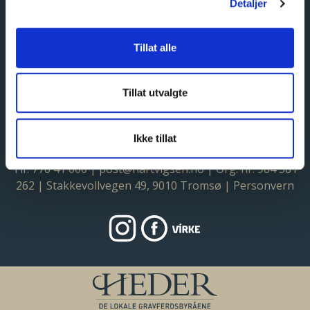
Detaljer
Heder
Byraer
TROMSØ | Hartvigsen Begravelsesbyrå
Nyheter
Heder medlemskap
Tillat alle
Tillat utvalgte
Ikke tillat
Tlf: 776 41 000
|
post@hartvigsen.no
| Org. nr: 984 581
262 | Stakkevollvegen 49, 9010 Tromsø |
Personvern
https://www.instagram.com/hartvig
https://www.facebook.com/ha
Virke