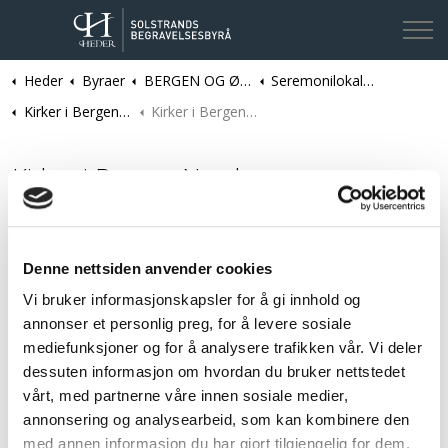
Heder
Byraer
BERGEN OG ØYGARDEN | Solstrands Begravelsesbyrå
Seremonilokaler i Bergen og Øygarden kommune
Kontakt oss
Kirker i Bergen kommune
Kirker i Bergen Nord
Kirker i Bergen Nord
Her finner du en oversikt over kirker i nordre del av Bergen
kommune
Denne nettsiden anvender cookies
Åsane gamle kirke
Vi bruker informasjonskapsler for å gi innhold og
annonser et personlig preg, for å levere sosiale
Åsane nye kirke
mediefunksjoner og for å analysere trafikken vår. Vi deler
dessuten informasjon om hvordan du bruker nettstedet
vårt, med partnerne våre innen sosiale medier,
Salhus kirke
annonsering og analysearbeid, som kan kombinere den
med annen informasjon du har gjort tilgjengelig for dem,