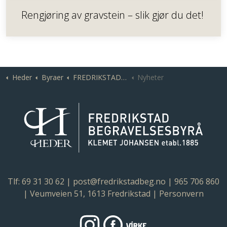
Rengjøring av gravstein – slik gjør du det!
Heder
Byraer
FREDRIKSTAD | Fredrikstad og Borge Begravelsesbyråer | Klemet Johansen
Nyheter
Tlf: 69 31 30 62
|
post@fredrikstadbeg.no
| 965 706 860
| Veumveien 51, 1613 Fredrikstad |
Personvern