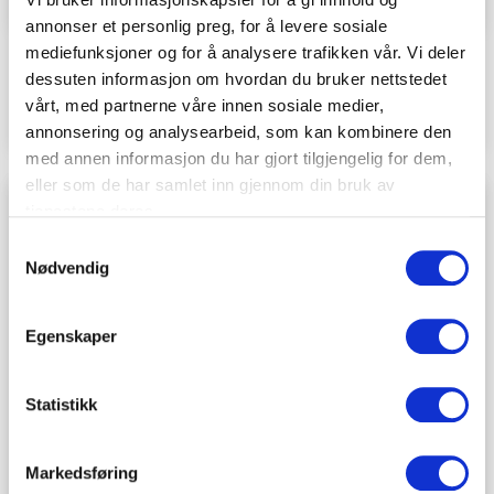
annonser et personlig preg, for å levere sosiale
mediefunksjoner og for å analysere trafikken vår. Vi deler
Hvordan håndtere sosiale medier når
dessuten informasjon om hvordan du bruker nettstedet
noen dør?
vårt, med partnerne våre innen sosiale medier,
annonsering og analysearbeid, som kan kombinere den
med annen informasjon du har gjort tilgjengelig for dem,
eller som de har samlet inn gjennom din bruk av
tjenestene deres.
Samtykkevalg
Nødvendig
Egenskaper
Statistikk
Markedsføring