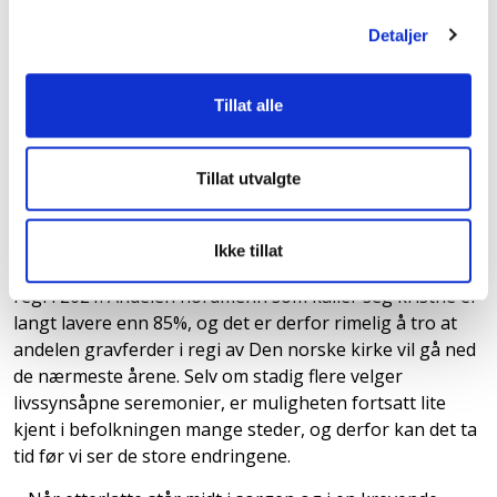
VIKTIG MED GOD DIALOG
: Å sette sammen en seremoni
Detaljer
ved gravferd kan være krevende, og derfor er det viktig
med god dialog for å kunne gi informasjon, råd og
praktisk hjelp til gjennomføringen.
Tillat alle
– Seremonien kan eksempelvis arrangeres i egne
seremonirom, det kan foregå hjemme i stua, på hytta
Tillat utvalgte
eller ved sjøkanten, sier Ulf Jakobsen.
Statistikk fra Den norske kirke viser at nærmere 85
Ikke tillat
prosent av alle norske gravferder ble arrangert i deres
regi i 2021. Andelen nordmenn som kaller seg kristne er
langt lavere enn 85%, og det er derfor rimelig å tro at
andelen gravferder i regi av Den norske kirke vil gå ned
de nærmeste årene. Selv om stadig flere velger
livssynsåpne seremonier, er muligheten fortsatt lite
kjent i befolkningen mange steder, og derfor kan det ta
tid før vi ser de store endringene.