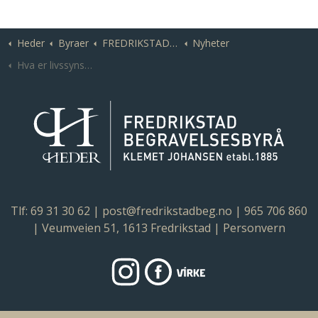
Heder
Byraer
FREDRIKSTAD | Fredrikstad og Borge Begravelsesbyråer | Klemet Johansen
Nyheter
Hva er livssynsåpen begravelse?
Tlf: 69 31 30 62
|
post@fredrikstadbeg.no
| 965 706 860
| Veumveien 51, 1613 Fredrikstad |
Personvern
https://www.instagram.com/fredriks
https://www.facebook.com/Fr
Virke