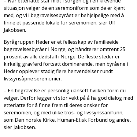
­– Når etterlatte står midt i sorgen og i en krevende
situasjon velger de en seremoniform som de er kjent
med, og vi i begravelsesbyrået er behjelpelige med å
finne et passende lokale for seremonien, sier Ulf
Jakobsen.
­Byrågruppen Heder er et fellesskap av familieeide
begravelsesbyråer i Norge, og håndterer omtrent 25
prosent av alle dødsfall i Norge. De fleste steder er
kirkelig gravferd fortsatt dominerende, men byråene i
Heder opplever stadig flere henvendelser rundt
livssynsåpne seremonier.
­– En begravelse er personlig uansett hvilken form du
velger. Derfor legger vi stor vekt på å ha god dialog med
etterlatte for å finne frem til deres ønsker for
seremonien, og med ulike tros- og livssynssamfunn,
som Den norske Kirke, Human-Etisk Forbund og andre,
sier Jakobsen.