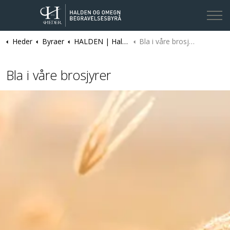
Heder
Byraer
HALDEN | Halden og omegn Begravelsesbyrå
Bla i våre brosjyrer
Kontakt oss
Bla i våre brosjyrer