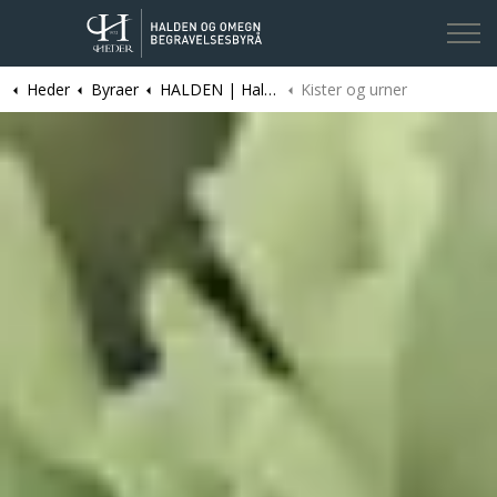
Heder
Byraer
HALDEN | Halden og omegn Begravelsesbyrå
Kister og urner
Kontakt oss