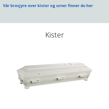
Vår brosjyre over kister og urner finner du her
Kister