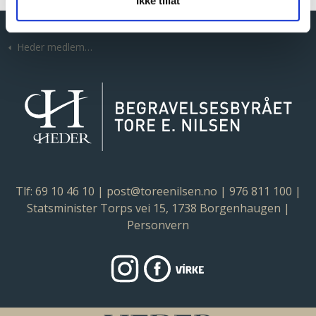
Ikke tillat
Heder
Byraer
SARPSBORG | Begravelsesbyrået Tore E. Nilsen
Nyheter
Heder medlemskap
Tlf: 69 10 46 10
|
post@toreenilsen.no
|
976 811 100
|
Statsminister Torps vei 15, 1738 Borgenhaugen |
Personvern
https://heder.no/byraer/sarpsborg-
https://www.facebook.com/tor
Virke