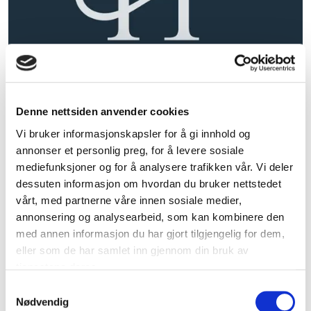
Denne nettsiden anvender cookies
Vi bruker informasjonskapsler for å gi innhold og
annonser et personlig preg, for å levere sosiale
mediefunksjoner og for å analysere trafikken vår. Vi deler
dessuten informasjon om hvordan du bruker nettstedet
vårt, med partnerne våre innen sosiale medier,
annonsering og analysearbeid, som kan kombinere den
Tidene endres, det gir nye muligheter og nye
med annen informasjon du har gjort tilgjengelig for dem,
utfordringer. For å kunne tilby pårørende best mulig
eller som de har samlet inn gjennom din bruk av
hjelp i et lokalt eid og lokalt drevet begravelsesbyrå,
tjenestene deres.
tror vi samarbeid er helt nødvendig.
Samtykkevalg
Nødvendig