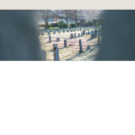
Ved dødsfall og gravferd utan
tradisjonell grav