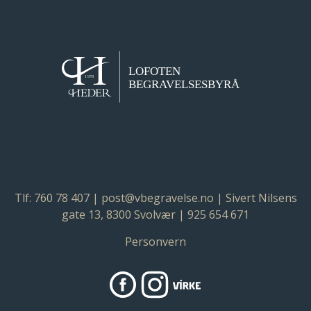
Tlf:
760 78 407
|
post@vbegravelse.no
| Sivert Nilsens
gate 13, 8300 Svolvær | 925 654 671
Personvern