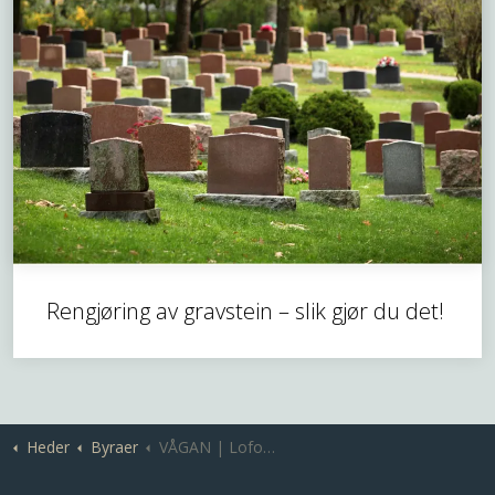
Rengjøring av gravstein – slik gjør du det!
Heder
Byraer
VÅGAN | Lofoten Begravelsesbyrå