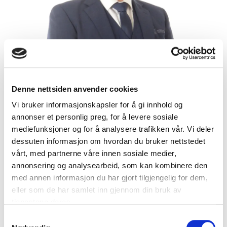
Denne nettsiden anvender cookies
Vi bruker informasjonskapsler for å gi innhold og
Daglig leder og gravferdskonsulent
annonser et personlig preg, for å levere sosiale
JOAKIM AAS
mediefunksjoner og for å analysere trafikken vår. Vi deler
Tel:
477 60 179
dessuten informasjon om hvordan du bruker nettstedet
E-post:
joakim@vbegravelse.no
vårt, med partnerne våre innen sosiale medier,
annonsering og analysearbeid, som kan kombinere den
med annen informasjon du har gjort tilgjengelig for dem,
eller som de har samlet inn gjennom din bruk av
tjenestene deres.
Samtykkevalg