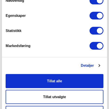
Nødvendig
Egenskaper
Statistikk
Markedsføring
Detaljer
Senior gravferdskonsulent og administrerende direktør
REIDAR AAS - EIER
Tillat alle
Tel:
900 46 200
E-post:
reidar@vbegravelse.no
Tillat utvalgte