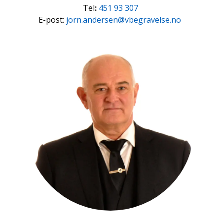
Tel
:
451 93 307
E-post:
jorn.andersen@vbegravelse.no