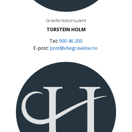
Gravferdskonsulent
TORSTEIN HOLM
Tel
:
900 46 200
E-post:
post@vbegravelse.no