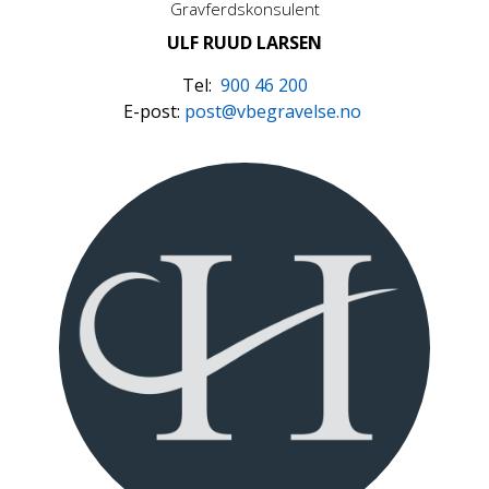
Gravferdskonsulent
ULF RUUD LARSEN
Tel:
900 46 200
E-post:
post@vbegravelse.no