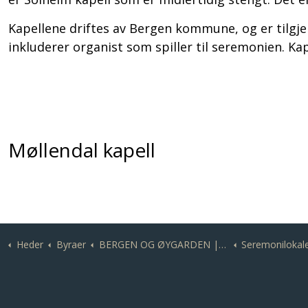
Kapellene driftes av Bergen kommune, og er tilgje
inkluderer organist som spiller til seremonien. Ka
Møllendal kapell
Heder
Byraer
BERGEN OG ØYGARDEN | Solstrands Begravelsesbyrå
Seremonilokaler i Bergen