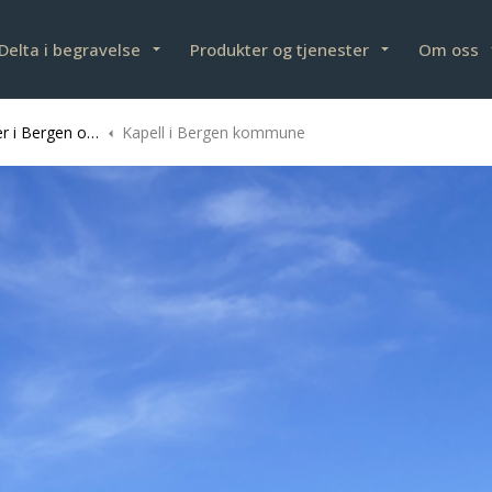
Delta i begravelse
Produkter og tjenester
Om oss
 og Øygarden kommune
Kapell i Bergen kommune