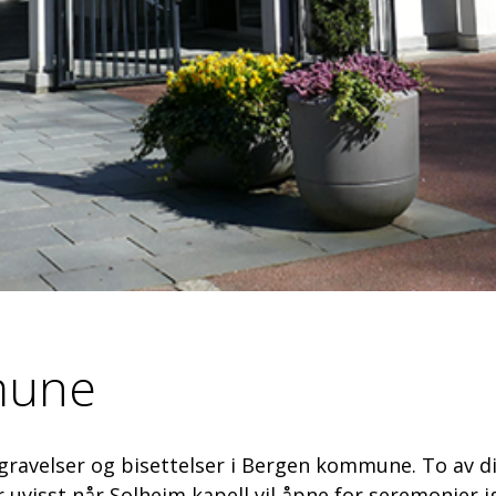
mune
egravelser og bisettelser i Bergen kommune. To av di
 uvisst når Solheim kapell vil åpne for seremonier i