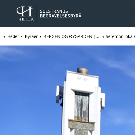
Heder
Byraer
BERGEN OG ØYGARDEN | Solstrands Begravelsesbyrå
Seremonilokaler i Bergen