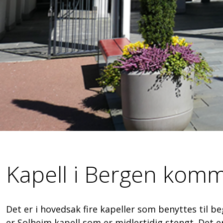
Kapell i Bergen kom
Det er i hovedsak fire kapeller som benyttes til b
er Solheim kapell som er midlertidig stengt. Det er