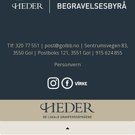
Tlf: 320 77 551
|
post@golbb.no
| Sentrumsvegen 83,
3550 Gol | Postboks 121, 3551 Gol | 915 624 855
Personvern
https://heder.no/byraer/hallingdal
https://www.facebook.com/go
Virke