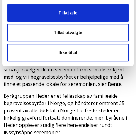
regi i 2021. Andelen nordmenn som kaller seg kristne er
Tillat alle
langt lavere enn 85%, og det er derfor rimelig å tro at
andelen gravferder i regi av Den norske kirke vil gå ned
de nærmeste årene. Selv om stadig flere velger
Tillat utvalgte
livssynsåpne seremonier, er muligheten fortsatt lite
kjent i befolkningen mange steder, og derfor kan det ta
tid før vi ser de store endringene.
Ikke tillat
­– Når etterlatte står midt i sorgen og i en krevende
situasjon velger de en seremoniform som de er kjent
med, og vi i begravelsesbyrået er behjelpelige med å
finne et passende lokale for seremonien, sier Bente.
­Byrågruppen Heder er et fellesskap av familieeide
begravelsesbyråer i Norge, og håndterer omtrent 25
prosent av alle dødsfall i Norge. De fleste steder er
kirkelig gravferd fortsatt dominerende, men byråene i
Heder opplever stadig flere henvendelser rundt
livssynsåpne seremonier.