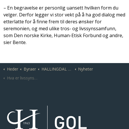
­– En begravelse er personlig uansett hvilken form du
velger. Derfor legger vi stor vekt på å ha god dialog med
etterlatte for å finne frem til deres ønsker for
seremonien, og med ulike tros- og livssynssamfunn,
som Den norske Kirke, Human-Etisk Forbund og andre,
sier Bente.
Heder
Byraer
HALLINGDAL | Gol Begravelsesbyrå
Nyheter
Hva er livssynsåpen begravelse?