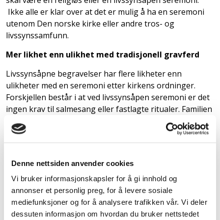
skal være en religiøs eller en livssynsåpen seremoni.
Ikke alle er klar over at det er mulig å ha en seremoni
utenom Den norske kirke eller andre tros- og
livssynssamfunn.
Mer likhet enn ulikhet med tradisjonell gravferd
Livssynsåpne begravelser har flere likheter enn
ulikheter med en seremoni etter kirkens ordninger.
Forskjellen består i at ved livssynsåpen seremoni er det
ingen krav til salmesang eller fastlagte ritualer. Familien
kan fritt velge musikkinnslag, dikt, minneord og annet
innhold som gjenspeiler den dødes liv.
Denne nettsiden anvender cookies
Vi bruker informasjonskapsler for å gi innhold og
annonser et personlig preg, for å levere sosiale
mediefunksjoner og for å analysere trafikken vår. Vi deler
dessuten informasjon om hvordan du bruker nettstedet