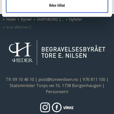
Ikke tillat
Heder
Byraer
SARPSBORG | Begravelsesbyrået Tore E. Nilsen
Nyheter
Vi er alltid her for deg
Tlf: 69 10 46 10
|
post@toreenilsen.no
|
976 811 100
|
Statsminister Torps vei 15, 1738 Borgenhaugen |
Personvern