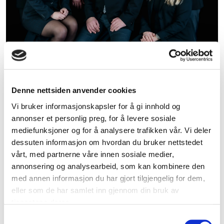
Etter 13 års erfaring i begravelsesbyråbransjen, og
etter mange overveielser, realiserte Tore E. Nilsen en
Denne nettsiden anvender cookies
lenge tenkt tanke om å starte byrå selv. 1. januar 1983
Vi bruker informasjonskapsler for å gi innhold og
ble Begravelsesbyrået Tore E. Nilsen etablert med
annonser et personlig preg, for å levere sosiale
kontor i egen bolig i Skjeberg. Byrået ble drevet
mediefunksjoner og for å analysere trafikken vår. Vi deler
sammen med ektefellen Gunni. I dag drives
dessuten informasjon om hvordan du bruker nettstedet
virksomheten fra Statsminister Torps vei 15, Sarpsborg.
vårt, med partnerne våre innen sosiale medier,
Vi er en familiebedrift med 9 ansatte.
annonsering og analysearbeid, som kan kombinere den
med annen informasjon du har gjort tilgjengelig for dem,
Våre oppdrag er i hovedsak i Sarpsborg kommune, men
eller som de har samlet inn gjennom din bruk av
vi har også seremonier i nabokommunene.
tjenestene deres.
Vi er medlem av Virke Gravferd, og har gjennomført
Samtykkevalg