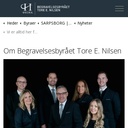
Heder
Byraer
SARPSBORG | Begravelsesbyrået Tore E. Nilsen
Nyheter
Kontakt oss
Vi er alltid her for deg
Om Begravelsesbyrået Tore E. Nilsen