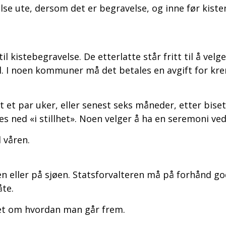
lse ute, dersom det er begravelse, og inne før kiste
til kistebegravelse. De etterlatte står fritt til å vel
il. I noen kommuner må det betales en avgift for kr
t et par uker, eller senest seks måneder, etter bis
es ned «i stillhet». Noen velger å ha en seremoni ve
l våren.
en eller på sjøen. Statsforvalteren må på forhånd go
åte.
rået om hvordan man går frem.