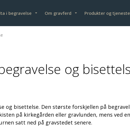
lta i begravelse
Om gravferd
Produkter og tjeneste
se
 begravelse og bisettel
e og bisettelse. Den største forskjellen på begrave
kisten på kirkegården eller gravlunden, mens ved en 
 urnen satt ned på gravstedet senere.